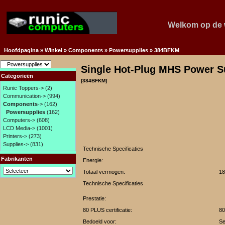
Welkom op de 
Hoofdpagina
»
Winkel
»
Components
»
Powersupplies
»
384BFKM
Single Hot-Plug MHS Power 
Categorieën
[384BFKM]
Runic Toppers->
(2)
Communication->
(994)
Components
->
(162)
Powersupplies
(162)
Computers->
(608)
LCD Media->
(1001)
Printers->
(273)
Supplies->
(831)
Technische Specificaties
Fabrikanten
Energie:
Totaal vermogen:
1
Technische Specificaties
Prestatie:
80 PLUS certificatie:
80
Bedoeld voor:
Se